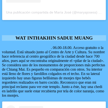
Una publicación compartida de María José (@maryajosess)
el
1 E
Volver a esquema
WAT INTHAKHIN SADUE MUANG
Wat Inthakhin Sadue Muang
. 06.00-18.00. Acceso gratuito o la
voluntad. Está situado junto al Centro de Arte y Cultura. Su nombre
hace referencia al centro geográfico de la ciudad desde hace 700
años, pues aquí se encontraba originalmente el «pilar de la ciudad».
Se considera uno de los monumentos de proporciones más perfectas
de Chiang Mai. Es pequeño en comparación con otros. Su interior
está lleno de flores y farolillos colgados en el techo. En su lateral
izquierdo hay unas figuras bellísimas de monjes tipo bebés
regordetes realizados en barro cocido. Reconozco que eran mi
principal reclamo para ver este templo. Junto a éste, hay una chedi
en ladrillo que suele estar recubierta por tela de color naranja, como
los monjes.