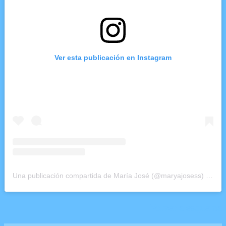
Ver esta publicación en Instagram
Una publicación compartida de María José (@maryajosess)
el
4 E
Volver a esquema