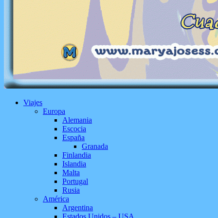
Viajes
Europa
Alemania
Escocia
España
Granada
Finlandia
Islandia
Malta
Portugal
Rusia
América
Argentina
Estados Unidos – USA