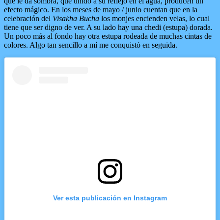
que le da sombra, que unido a su reflejo en el agua, producen un
efecto mágico. En los meses de mayo / junio cuentan que en la
celebración del
Visakha Bucha
los monjes encienden velas, lo cual
tiene que ser digno de ver. A su lado hay una chedi (estupa) dorada.
Un poco más al fondo hay otra estupa rodeada de muchas cintas de
colores. Algo tan sencillo a mí me conquistó en seguida.
Ver esta publicación en Instagram