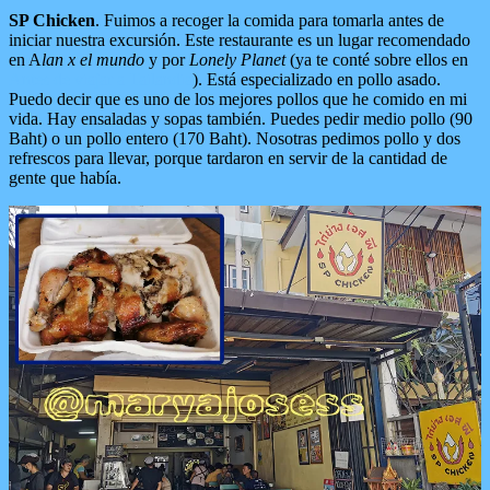
SP Chicken
. Fuimos a recoger la comida para tomarla antes de
iniciar nuestra excursión. Este restaurante es un lugar recomendado
en A
lan x el mundo
y por
Lonely Planet
(ya te conté sobre ellos en
Antes de viajar a Tailandia
). Está especializado en pollo asado.
Puedo decir que es uno de los mejores pollos que he comido en mi
vida. Hay ensaladas y sopas también. Puedes pedir medio pollo (90
Baht) o un pollo entero (170 Baht). Nosotras pedimos pollo y dos
refrescos para llevar, porque tardaron en servir de la cantidad de
gente que había.