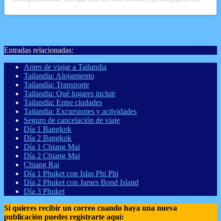
Volver a esquema
Entradas relacionadas:
Antes de viajar a Tailandia
Tailandia: Alojamiento
Tailandia: Transporte
Tailandia: Qué lugares incluir
Tailandia: Entre ciudades
Tailandia: Excursiones y actividades
Seguro de cancelación de viaje
Día 1 Bangkok
Día 2 Bangkok
Día 1 Chiang Mai
Día 2 Chiang Mai
Chiang Rai
Día 1 Phuket con Islas Phi Phi
Día 2 Phuket con James Bond Island
Día 3 Phuket
Si quieres recibir un correo cuando haya una nueva
publicación puedes registrarte aquí: