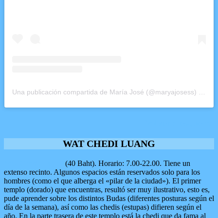
Una publicación compartida de María José (@maryajosess)
el
1 E
Volver a esquema
WAT CHEDI LUANG
Wat Chedi Luang
(40 Baht). Horario: 7.00-22.00. Tiene un
extenso recinto. Algunos espacios están reservados solo para los
hombres (como el que alberga el «pilar de la ciudad»). El primer
templo (dorado) que encuentras, resultó ser muy ilustrativo, esto es,
pude aprender sobre los distintos Budas (diferentes posturas según el
día de la semana), así como las chedis (estupas) difieren según el
año. En la parte trasera de este templo está la chedi que da fama al