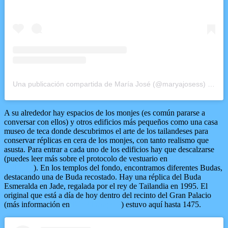
Una publicación compartida de María José (@maryajosess)
el
1 E
A su alrededor hay espacios de los monjes (es común pararse a
conversar con ellos) y otros edificios más pequeños como una casa
museo de teca donde descubrimos el arte de los tailandeses para
conservar réplicas en cera de los monjes, con tanto realismo que
asusta. Para entrar a cada uno de los edificios hay que descalzarse
(puedes leer más sobre el protocolo de vestuario en
Antes de viajar a
Tailandia
). En los templos del fondo, encontramos diferentes Budas,
destacando una de Buda recostado. Hay una réplica del Buda
Esmeralda en Jade, regalada por el rey de Tailandia en 1995. El
original que está a día de hoy dentro del recinto del Gran Palacio
(más información en
Día 2 Bangkok
) estuvo aquí hasta 1475.