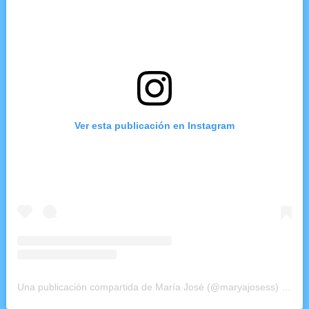
Ver esta publicación en Instagram
Una publicación compartida de María José (@maryajosess)
el
6 J