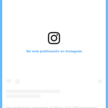
Ver esta publicación en Instagram
Una publicación compartida de María José (@maryajosess)
el
5 E