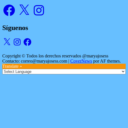
Facebook
X
Instagram
Síguenos
X
Instagram
Facebook
Copyright © Todos los derechos reservados @maryajosess
Contacto: correo@maryajosess.com
|
CoverNews
por AF themes.
Translate »