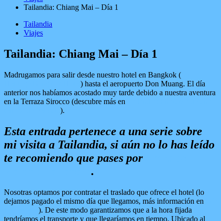
Tailandia: Chiang Mai – Día 1
Tailandia
Viajes
Tailandia: Chiang Mai – Día 1
Madrugamos para salir desde nuestro hotel en Bangkok (
Siri
Heritage Bangkok Hotel
) hasta el aeropuerto Don Muang. El día
anterior nos habíamos acostado muy tarde debido a nuestra aventura
en la Terraza Sirocco (descubre más en
Tailandia: En busca de una
terraza de película
).
Esta entrada pertenece a una serie sobre
mi visita a Tailandia, si aún no lo has leído
te recomiendo que pases por
Antes de
viajar a Tailandia
.
Nosotras optamos por contratar el traslado que ofrece el hotel (lo
dejamos pagado el mismo día que llegamos, más información en
Día
1 Bangkok
). De este modo garantizamos que a la hora fijada
tendríamos el transporte y que llegaríamos en tiempo. Ubicado al