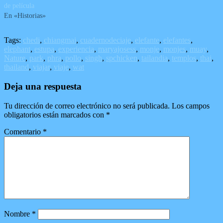
de película
En «Historias»
Tags:
chedi
,
chiangmai
,
cuadernodeciaje
,
elefante
,
elefantes
,
elephant
,
estupa
,
experiencia
,
maryajosess
,
monje
,
monjes
,
muay
,
Nature
,
park
,
phra
,
pollo
,
singh
,
spchicken
,
tailandia
,
templos
,
thai
,
thailand
,
viajar
,
viaje
,
wat
Deja una respuesta
Tu dirección de correo electrónico no será publicada.
Los campos
obligatorios están marcados con
*
Comentario
*
Nombre
*