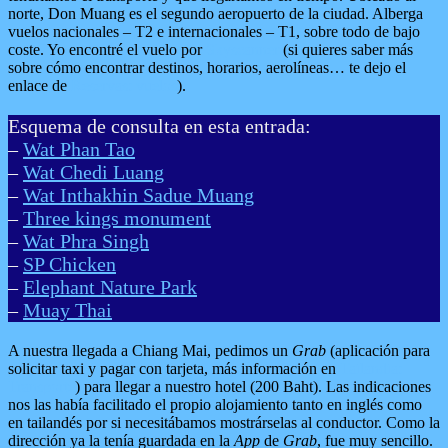
norte, Don Muang es el segundo aeropuerto de la ciudad. Alberga
vuelos nacionales – T2 e internacionales – T1, sobre todo de bajo
coste. Yo encontré el vuelo por
Skyscanner
(si quieres saber más
sobre cómo encontrar destinos, horarios, aerolíneas… te dejo el
enlace de
Reservas: vuelos
).
Esquema de consulta en esta entrada:
–
Wat Phan Tao
–
Wat Chedi Luang
–
Wat Inthakhin Sadue Muang
–
Three kings monument
–
Wat Phra Singh
–
SP Chicken
–
Elephant Nature Park
–
Muay Thai
A nuestra llegada a Chiang Mai, pedimos un
Grab
(aplicación para
solicitar taxi y pagar con tarjeta, más información en
Tailandia:
Transporte
) para llegar a nuestro hotel (200 Baht). Las indicaciones
nos las había facilitado el propio alojamiento tanto en inglés como
en tailandés por si necesitábamos mostrárselas al conductor. Como la
dirección ya la tenía guardada en la
App
de
Grab
, fue muy sencillo.