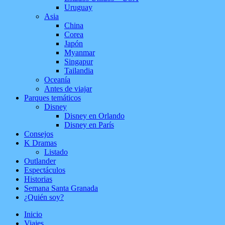
Uruguay
Asia
China
Corea
Japón
Myanmar
Singapur
Tailandia
Oceanía
Antes de viajar
Parques temáticos
Disney
Disney en Orlando
Disney en París
Consejos
K Dramas
Listado
Outlander
Espectáculos
Historias
Semana Santa Granada
¿Quién soy?
Inicio
Viajes