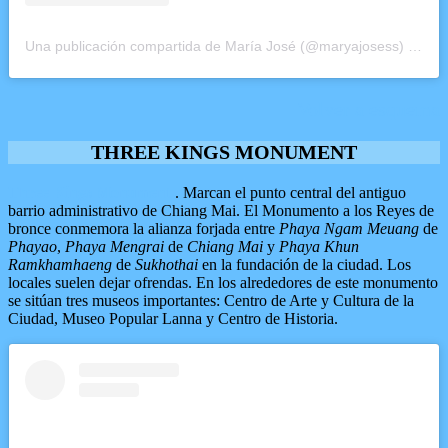
Una publicación compartida de María José (@maryajosess)
el
2 E
Volver a esquema
THREE KINGS MONUMENT
Three Kings Monument
. Marcan el punto central del antiguo
barrio administrativo de Chiang Mai. El Monumento a los Reyes de
bronce conmemora la alianza forjada entre
Phaya Ngam Meuang
de
Phayao
,
Phaya Mengrai
de
Chiang Mai
y
Phaya Khun
Ramkhamhaeng
de
Sukhothai
en la fundación de la ciudad. Los
locales suelen dejar ofrendas. En los alrededores de este monumento
se sitúan tres museos importantes: Centro de Arte y Cultura de la
Ciudad, Museo Popular Lanna y Centro de Historia.