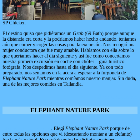
SP Chicken
El destino quiso que pidiéramos un
Grab
(69 Bath) porque aunque
la distancia era corta y la podríamos haber hecho andando, teníamos
aún que comer y coger las cosas para la excursión. Nos recogió una
mujer conductora que fue muy amable. Hablamos con ella sobre lo
que queríamos hacer al día siguiente y así fue como concertamos
nuestra primera excursión en coche con chófer – guía turístico –
fotógrafa. Nos despedimos hasta el día siguiente. Ya con todo
preparado, nos sentamos en la acera a esperar a la furgoneta de
Elephant Nature Park
mientras comíamos nuestro manjar. Sin duda,
una de las mejores comidas en Tailandia.
Volver a esquema
ELEPHANT NATURE PARK
Elephant Nature Park
. Elegí
Elephant Nature Park
porque de
entre todas las opciones que vi (descartando montar a un elefante)
fue la más natural. Reservé de entre las distintas opciones
Elephant